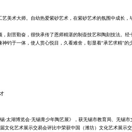
市工艺美术大师。自幼热爱紫砂艺术，在紫砂艺术的氛围中成长
颖，刻苦勤奋，很快承传了恩师精湛的制壶技艺和陶刻技法。经
兼神钓于一体，使人赏心悦目，久看难舍，彰显着"承艺求精"的
人才
国无锡·太湖博览会·无锡青少年陶艺展》，获无锡市教育局、无锡
第五届文化艺术展示交易会评比中荣获中国（潍坊）文化艺术展示