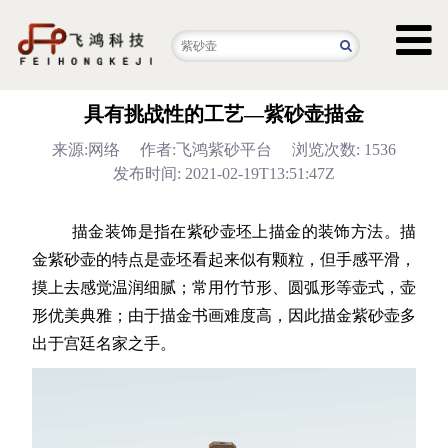
具有挑战性的工艺—紫砂壶描金
来源:网络
作者:飞鸿紫砂平台
浏览次数: 1536
发布时间: 2021-02-19T13:51:47Z
描金装饰是指在
紫砂壶
坯上描金的装饰方法。描
金紫砂壶的特点是壶坯看起来似有颗粒，但手感平滑，
摸上去感觉温润细腻；常用竹节形、圆弧形等壶式，壶
形优美典雅；由于描金书画难度高，因此描金紫砂壶多
出于宫廷名家之手。