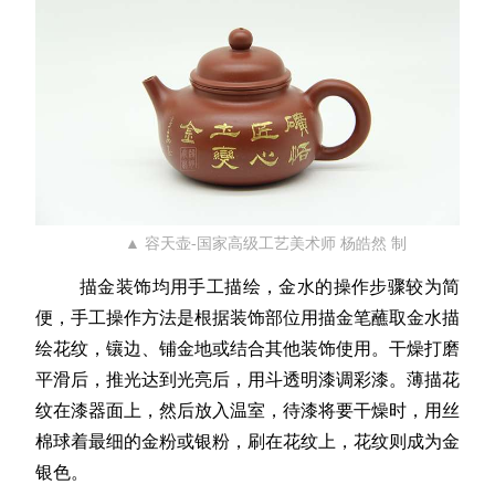
▲ 容天壶-国家高级工艺美术师 杨皓然 制
描金装饰均用手工描绘，金水的操作步骤较为简
便，手工操作方法是根据装饰部位用描金笔蘸取金水描
绘花纹，镶边、铺金地或结合其他装饰使用。干燥打磨
平滑后，推光达到光亮后，用斗透明漆调彩漆。薄描花
纹在漆器面上，然后放入温室，待漆将要干燥时，用丝
棉球着最细的金粉或银粉，刷在花纹上，花纹则成为金
银色。