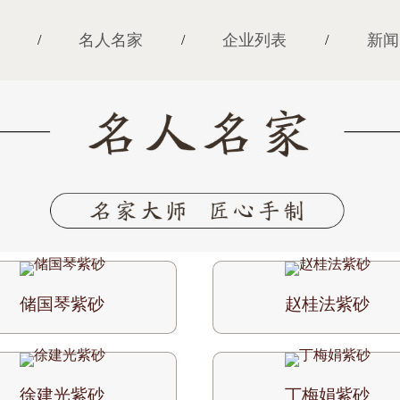
名人名家
企业列表
新闻
/
/
/
储国琴紫砂
赵桂法紫砂
徐建光紫砂
丁梅娟紫砂