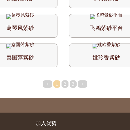
葛琴风紫砂
飞鸿紫砂平台
秦国萍紫砂
姚玲香紫砂
<
1
2
3
>
加入优势