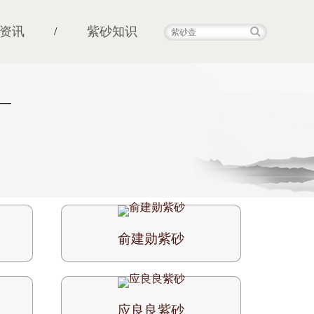
资讯
紫砂知识
/
俞建勋紫砂
应良良紫砂