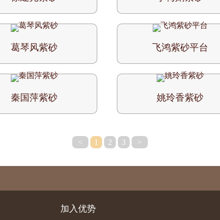
葛琴风紫砂
飞鸿紫砂平台
秦国萍紫砂
姚玲香紫砂
<
1
2
3
>
加入优势