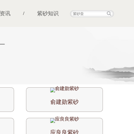
资讯
紫砂知识
/
俞建勋紫砂
应良良紫砂