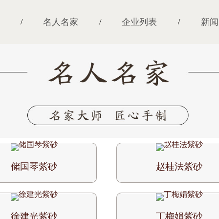
名人名家
企业列表
新闻
/
/
/
储国琴紫砂
赵桂法紫砂
徐建光紫砂
丁梅娟紫砂