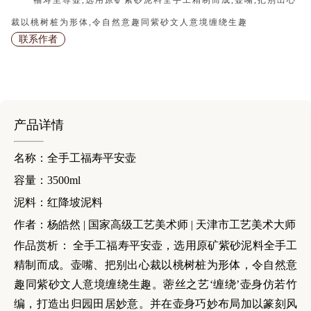
福寿至尊壶,选用原矿紫砂泥料全手工精制而成,壶嘴,把别出心
裁以桃树桩为形体,令自然意趣同紫砂文人意境缠绕生趣
联系作者
产品详情
名称：全手工福寿平安壶
容量：3500ml
泥料：红降坡泥料
作者：杨皓然 | 国家高级工艺美术师 | 天津市工艺美术大师
作品赏析： 全手工福寿平安壶，选用原矿紫砂泥料全手工
精制而成。壶嘴、把别出心裁以桃树桩为形体，令自然意
趣同紫砂文人意境缠绕生趣。蔤丝之艺‘缠绕’壶身仿若竹
编，打造出归园田居妙意。并在壶身巧妙布局加以篆刻风