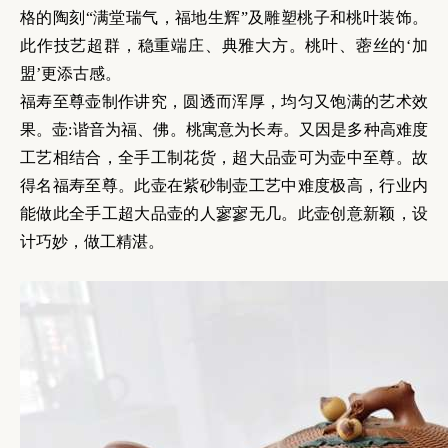
格的陶刻“满堂瑞气，福地生辉”及雕塑桃子和桃叶装饰。
此作技艺超群，稳重端庄、典雅大方。桃叶、蔤丝的‘加
盟’更添古感。
福寿至尊壶制作讲究，圆透而浑厚，均匀又饱满的艺术效
果。壶:谐音为福、佛。桃寓意为长寿。又因是多种高难度
工艺相结合，全手工制花货，超大品壶可为壶中至尊。故
得名福寿至尊。此壶在紫砂制壶工艺中难度极高，行业内
能做此全手工超大品壶的人寥寥无几。此壶创意新颖，设
计巧妙，做工精湛。